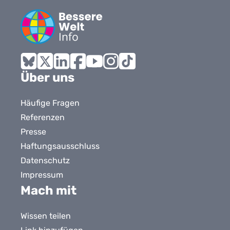
Bluesky
X
LinkedIn
Facebook
YouTube
Instagram
Tiktok
Über uns
Häufige Fragen
Referenzen
Presse
Haftungsausschluss
Datenschutz
Impressum
Mach mit
Wissen teilen