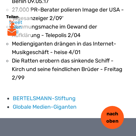
Berlin 09.05.17
27.000 PR-Berater polieren Image der USA -
Teilen
Tagesanzeiger 2/09'
tweet
Stimmungsmache im Gewand der
teilen
mail
Aufklärung - Telepolis 2/04
Mediengiganten drängen in das Internet-
Musikgeschäft - heise 4/01
Die Ratten erobern das sinkende Schiff -
Kirch und seine feindlichen Brüder - Freitag
2/99
BERTELSMANN-Stiftung
Globale Medien-Giganten
nach
oben