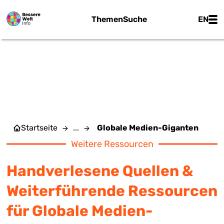
Zum Hauptinhalt springen
Main
Themen
Suche
EN
GLOBALE MEDIEN-
GIGANTEN
Startseite
...
Globale Medien-Giganten
Weitere Ressourcen
Handverlesene Quellen &
Weiterführende Ressourcen
für Globale Medien-