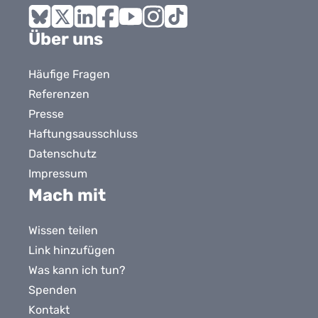
Bluesky
X
LinkedIn
Facebook
YouTube
Instagram
Tiktok
Über uns
Häufige Fragen
Referenzen
Presse
Haftungsausschluss
Datenschutz
Impressum
Mach mit
Wissen teilen
Link hinzufügen
Was kann ich tun?
Spenden
Kontakt