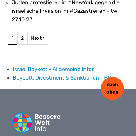
Juden protestieren in #NewYork gegen die
israelische Invasion im #Gazastreifen - tw
27.10.23
Seitennummerierung
Aktuelle Seite
Page
Nächste Seite
1
2
Next ›
Israel Boykott - Allgemeine Infos
Boycott, Divestment & Sanktionen - BDS
nach
oben