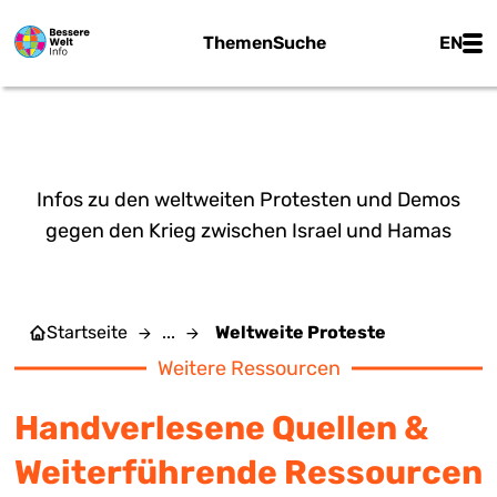
Zum Hauptinhalt springen
Main
Themen
Suche
EN
WELTWEITE PROTESTE
Infos zu den weltweiten Protesten und Demos
gegen den Krieg zwischen Israel und Hamas
Startseite
...
Weltweite Proteste
Weitere Ressourcen
Handverlesene Quellen &
Weiterführende Ressourcen