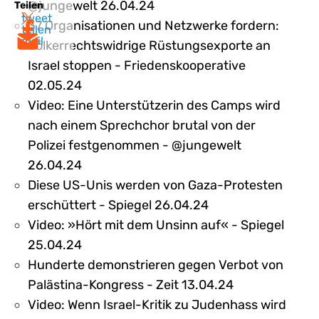
@jungewelt 26.04.24
Teilen
tweet
37 Organisationen und Netzwerke fordern:
teilen
mail
Völkerrechtswidrige Rüstungsexporte an
Israel stoppen - Friedenskooperative
02.05.24
Video: Eine Unterstützerin des Camps wird
nach einem Sprechchor brutal von der
Polizei festgenommen - @jungewelt
26.04.24
Diese US-Unis werden von Gaza-Protesten
erschüttert - Spiegel 26.04.24
Video: »Hört mit dem Unsinn auf« - Spiegel
25.04.24
Hunderte demonstrieren gegen Verbot von
Palästina-Kongress - Zeit 13.04.24
Video: Wenn Israel-Kritik zu Judenhass wird