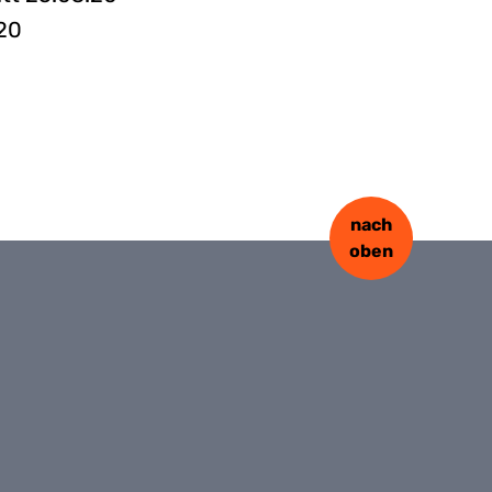
.20
nach
oben