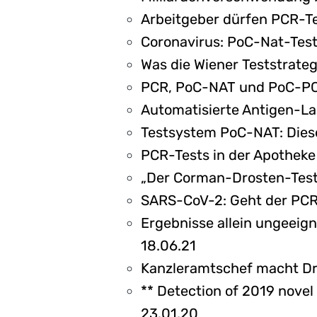
Arbeitgeber dürfen PCR-Te
Coronavirus: PoC-Nat-Tests
Was die Wiener Teststrateg
PCR, PoC-NAT und PoC-PCR 
Automatisierte Antigen-Lab
Testsystem PoC-NAT: Diese
PCR-Tests in der Apotheke
„Der Corman-Drosten-Test w
SARS-CoV-2: Geht der PCR-
Ergebnisse allein ungeeig
18.06.21
Kanzleramtschef macht Dru
** Detection of 2019 nove
23.01.20