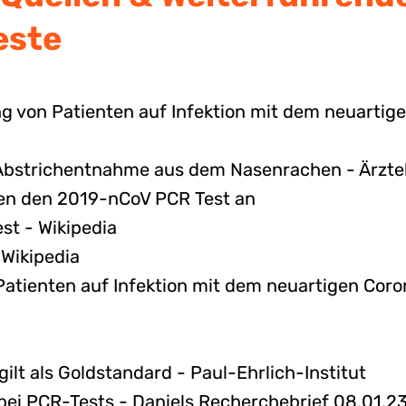
este
ung von Patienten auf Infektion mit dem neuarti
Abstrichentnahme aus dem Nasenrachen - Ärzt
eten den 2019-nCoV PCR Test an
t - Wikipedia
Wikipedia
Patienten auf Infektion mit dem neuartigen Cor
ilt als Gold­stan­dard - Paul-Ehrlich-Institut
ei PCR-Tests - Daniels Recherchebrief 08.01.2