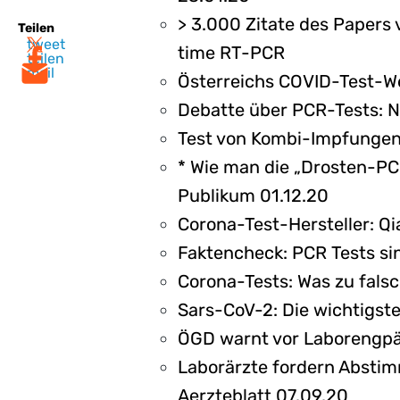
> 3.000 Zitate des Papers
Teilen
tweet
time RT-PCR
teilen
mail
Österreichs COVID-Test-We
Debatte über PCR-Tests: N
Test von Kombi-Impfungen 
* Wie man die „Drosten-PC
Publikum 01.12.20
Corona-Test-Hersteller: Qi
Faktencheck: PCR Tests si
Corona-Tests: Was zu fals
Sars-CoV-2: Die wichtigst
ÖGD warnt vor Laborengpäs
Laborärzte fordern Abstim
Aerzteblatt 07.09.20