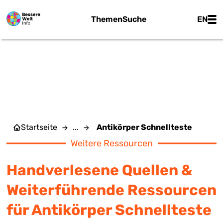
Zum Hauptinhalt springen
Main
Themen
Suche
EN
ANTIKÖRPER
SCHNELLTESTE
Startseite
...
Antikörper Schnellteste
Weitere Ressourcen
Handverlesene Quellen &
Weiterführende Ressourcen
für Antikörper Schnellteste