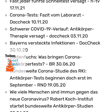
Fast jeder fünfte Schnelltest versagt - n-tv
17.11.21
Corona-Tests: Fazit vom Laborarzt -
Doccheck 10.11.20
Schwerer COVID-19-Verlauf: Antikörper-
Therapie versagt - doccheck 03.11.20
Bayerns versteckte Infektionen - DocCheck
30.10.20
Teilen
Faktenfuchs: Was bringen Corona-
tweet
Antikörpertests? - BR 30.06.20
teilen
mail
Bundesweite Corona-Studie des RKI:
Antikörper-Tests beginnen doch erst im
September - RND 19.05.20
Wie viele Menschen sind immun gegen das
neue Coronavirus? Robert Koch-Institut
startet bundesweite Antikörper-Studien