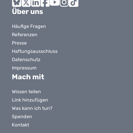
Bluesky
X
LinkedIn
Facebook
YouTube
Instagram
Tiktok
Über uns
Häufige Fragen
Referenzen
Presse
Haftungsausschluss
Datenschutz
Impressum
Mach mit
Wissen teilen
Link hinzufügen
Was kann ich tun?
Spenden
Kontakt