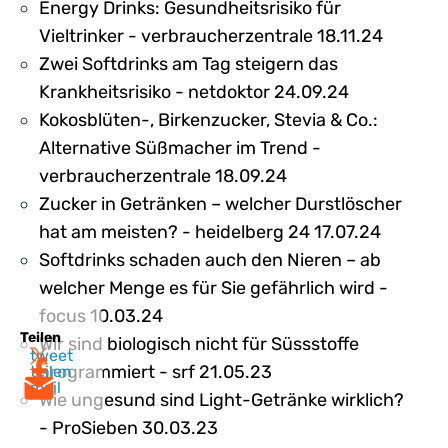
Energy Drinks: Gesundheitsrisiko für
Vieltrinker - verbraucherzentrale 18.11.24
Zwei Softdrinks am Tag steigern das
Krankheitsrisiko - netdoktor 24.09.24
Kokosblüten-, Birkenzucker, Stevia & Co.:
Alternative Süßmacher im Trend -
verbraucherzentrale 18.09.24
Zucker in Getränken – welcher Durstlöscher
hat am meisten? - heidelberg 24 17.07.24
Softdrinks schaden auch den Nieren – ab
welcher Menge es für Sie gefährlich wird -
focus 10.03.24
Teilen
Wir sind biologisch nicht für Süssstoffe
tweet
programmiert - srf 21.05.23
teilen
mail
Wie ungesund sind Light-Getränke wirklich?
- ProSieben 30.03.23