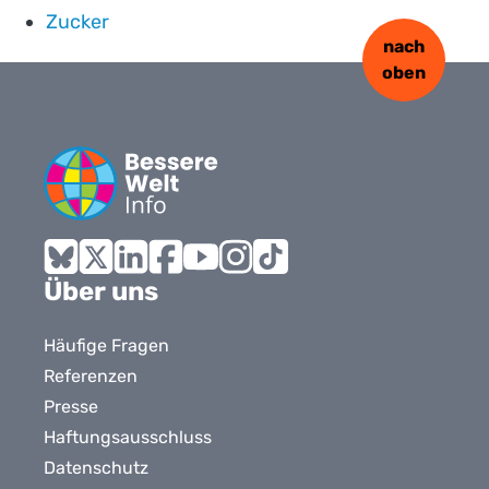
Zucker
nach
oben
Bluesky
X
LinkedIn
Facebook
YouTube
Instagram
Tiktok
Über uns
Häufige Fragen
Referenzen
Presse
Haftungsausschluss
Datenschutz