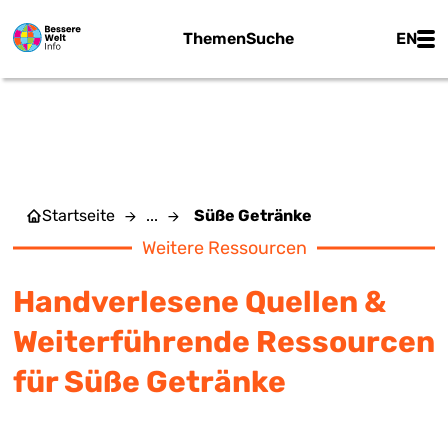
Zum Hauptinhalt springen
Main
Themen
Suche
EN
SÜSSE GETRÄNKE
Startseite
...
Süße Getränke
Weitere Ressourcen
Handverlesene Quellen &
Weiterführende Ressourcen
für Süße Getränke