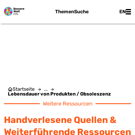
Zum Hauptinhalt springen
Main
Themen
Suche
EN
LEBENSDAUER VON
PRODUKTEN /
OBSOLESZENZ
Startseite
...
Lebensdauer von Produkten / Obsoleszenz
Weitere Ressourcen
Handverlesene Quellen &
Weiterführende Ressourcen