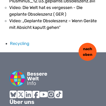
Plusminus_12.03.geplante.Obsoleszenz.avi
Video: Die Welt hat es vergessen - Die
geplante Obsoleszenz ( GER )
Video: „Geplante Obsoleszenz – Wenn Geräte
mit Absicht kaputt gehen“
Recycling
nach
oben
Bluesky
X
LinkedIn
Facebook
YouTube
Instagram
Tiktok
Über uns