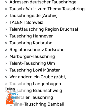
Adressen deutscher Tauschringe
Tausch-Wiki - zum Thema Tauschring.
Tauschringe.de (Archiv)
TALENT Schweiz
Talenttauschring Region Bruchsal
Tauschring Hannover
Tauschring Karlsruhe
Regiotauschnetz Karlsruhe
Marburger-Tauschring
Talent-Tauschring Ulm
Tauschring LoWi Münster
Wer andern ein Grube gräbt,....
Tauschring Langenhagen
Teilen
Tauschring Braunschweig
tweet
Saaletaler Tauschring
teilen
mail
Online-Tauschring Bambali