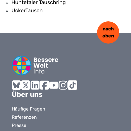
Huntetaler Tauschring
UckerTausch
nach
oben
Bluesky
X
LinkedIn
Facebook
YouTube
Instagram
Tiktok
Über uns
Häufige Fragen
Referenzen
Presse