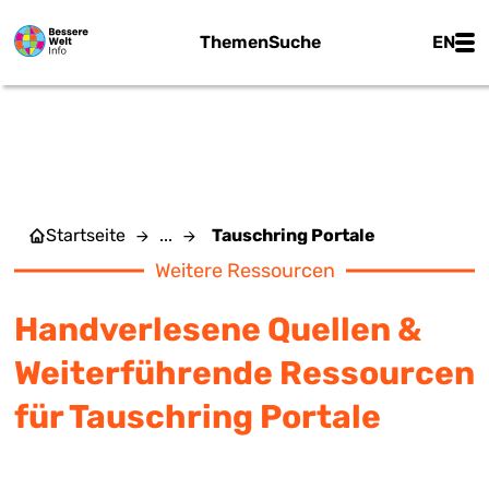
Zum Hauptinhalt springen
Main
Themen
Suche
EN
TAUSCHRING PORTALE
Startseite
...
Tauschring Portale
Weitere Ressourcen
Handverlesene Quellen &
Weiterführende Ressourcen
für Tauschring Portale