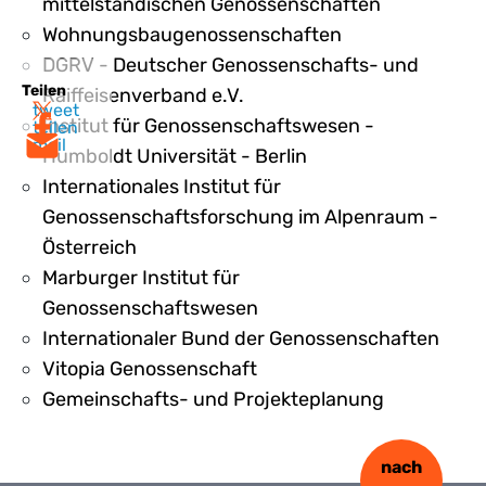
mittelständischen Genossenschaften
Wohnungsbaugenossenschaften
DGRV - Deutscher Genossenschafts- und
Teilen
Raiffeisenverband e.V.
tweet
Institut für Genossenschaftswesen -
teilen
mail
Humboldt Universität - Berlin
Internationales Institut für
Genossenschaftsforschung im Alpenraum -
Österreich
Marburger Institut für
Genossenschaftswesen
Internationaler Bund der Genossenschaften
Vitopia Genossenschaft
Gemeinschafts- und Projekteplanung
nach