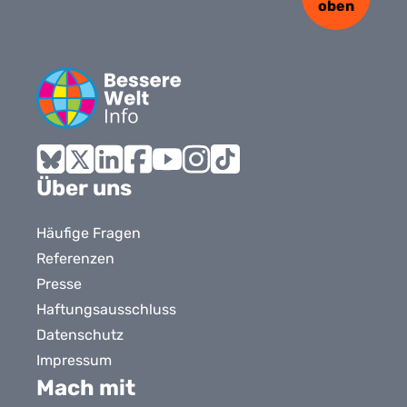
oben
Bluesky
X
LinkedIn
Facebook
YouTube
Instagram
Tiktok
Über uns
Häufige Fragen
Referenzen
Presse
Haftungsausschluss
Datenschutz
Impressum
Mach mit