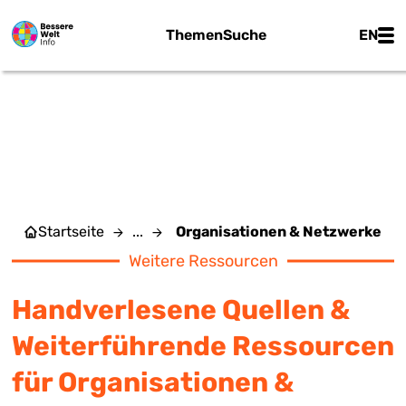
Zum Hauptinhalt springen
Main
Themen
Suche
EN
ORGANISATIONEN &
NETZWERKE
Startseite
...
Organisationen & Netzwerke
Weitere Ressourcen
Handverlesene Quellen &
Weiterführende Ressourcen
für Organisationen &