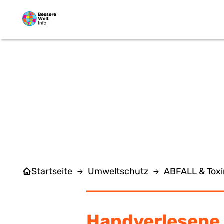
Zum Hauptinhalt springen
ART
Startseite
Umweltschutz
ABFALL & Tox
Handverlesene 