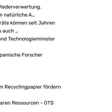
Wiederverwertung.
m natürliche A…
räte können seit Jahren
s auch …
und Technologieminister
apanische Forscher
m Recyclingpapier fördern
paren Ressourcen - OTS