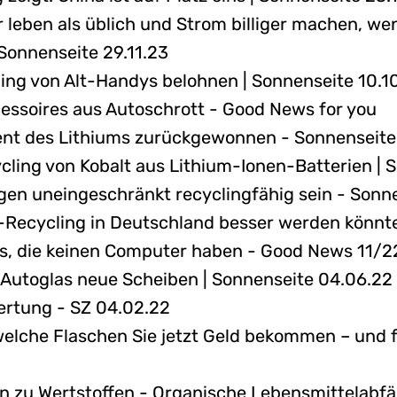
leben als üblich und Strom billiger machen, wen
Sonnenseite 29.11.23
ing von Alt-Handys belohnen | Sonnenseite 10.1
essoires aus Autoschrott - Good News for you
zent des Lithiums zurückgewonnen - Sonnenseite
ling von Kobalt aus Lithium-Ionen-Batterien | 
gen uneingeschränkt recyclingfähig sein - Sonn
f-Recycling in Deutschland besser werden könnte
ds, die keinen Computer haben - Good News 11/2
m Autoglas neue Scheiben | Sonnenseite 04.06.22
wertung - SZ 04.02.22
welche Flaschen Sie jetzt Geld bekommen – und f
n zu Wertstoffen - Organische Lebensmittelabf