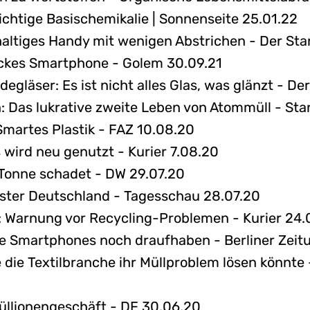
chtige Basischemikalie | Sonnenseite 25.01.22
haltiges Handy mit wenigen Abstrichen - Der Sta
ickes Smartphone - Golem 30.09.21
gläser: Es ist nicht alles Glas, was glänzt - De
: Das lukrative zweite Leben von Atommüll - Sta
Smartes Plastik - FAZ 10.08.20
 wird neu genutzt - Kurier 7.08.20
r-Tonne schadet - DW 29.07.20
ster Deutschland - Tagesschau 28.07.20
ig: Warnung vor Recycling-Problemen - Kurier 24.
e Smartphones noch draufhaben - Berliner Zeit
 die Textilbranche ihr Müllproblem lösen könnt
üllionengeschäft - DF 30.06.20