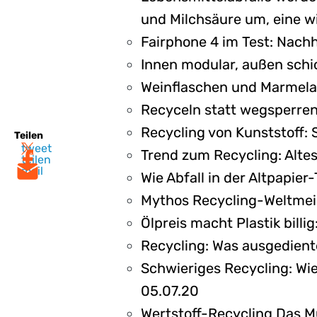
und Milchsäure um, eine wi
Fairphone 4 im Test: Nach
Innen modular, außen sch
Weinflaschen und Marmelade
Recyceln statt wegsperren
Recycling von Kunststoff: 
Teilen
tweet
Trend zum Recycling: Altes
teilen
mail
Wie Abfall in der Altpapie
Mythos Recycling-Weltmei
Ölpreis macht Plastik bill
Recycling: Was ausgedient
Schwieriges Recycling: Wie
05.07.20
Wertstoff-Recycling Das M