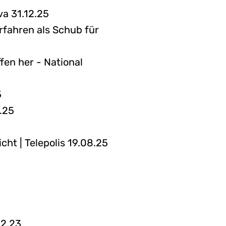
a 31.12.25
rfahren als Schub für
ffen her - National
5
.25
ht | Telepolis 19.08.25
12.23