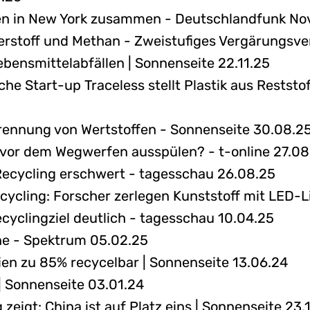
en in New York zusammen - Deutschlandfunk Nov
serstoff und Methan - Zweistufiges Vergärungsve
bensmittelabfällen | Sonnenseite 22.11.25
che Start-up Traceless stellt Plastik aus Reststo
Trennung von Wertstoffen - Sonnenseite 30.08.2
vor dem Wegwerfen ausspülen? - t-online 27.08
s Recycling erschwert - tagesschau 26.08.25
ycling: Forscher zerlegen Kunststoff mit LED-Lic
ecyclingziel deutlich - tagesschau 10.04.25
nne - Spektrum 05.02.25
ien zu 85% recycelbar | Sonnenseite 13.06.24
 | Sonnenseite 03.01.24
 zeigt: China ist auf Platz eins | Sonnenseite 23.