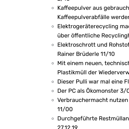
Kaffeepulver aus gebrauch
Kaffeepulverabfälle werde
Elektrogeräterecycling ma
über öffentliche Recyclin
Elektroschrott und Rohsto
Rainer Brüderle 11/10
Mit einem neuen, technisc
Plastikmüll der Wiederve
Dieser Pulli war mal eine 
Der PC als Ökomonster 3/
Verbrauchermacht nutzen 
11/00
Durchgeführte Restmüllana
27.12.19