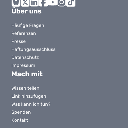
Bluesky
X
LinkedIn
Facebook
YouTube
Instagram
Tiktok
Über uns
Häufige Fragen
Referenzen
Presse
Haftungsausschluss
Datenschutz
Impressum
Mach mit
Wissen teilen
Link hinzufügen
Was kann ich tun?
Spenden
Kontakt