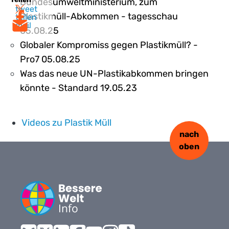
Bundesumweltministerium, zum
tweet
Plastikmüll-Abkommen - tagesschau
teilen
mail
05.08.25
Globaler Kompromiss gegen Plastikmüll? -
Pro7 05.08.25
Was das neue UN-Plastikabkommen bringen
könnte - Standard 19.05.23
Videos zu Plastik Müll
nach
oben