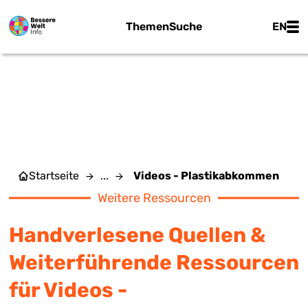
Zum Hauptinhalt springen
Main
Themen
Suche
EN
VIDEOS -
PLASTIKABKOMMEN
Startseite
...
Videos - Plastikabkommen
Weitere Ressourcen
Handverlesene Quellen &
Weiterführende Ressourcen
für Videos -