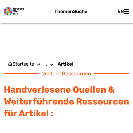
Zum Hauptinhalt springen
Main
Themen
Suche
EN
ARTIKEL
Startseite
...
Artikel
Weitere Ressourcen
Handverlesene Quellen &
Weiterführende Ressourcen
für Artikel :