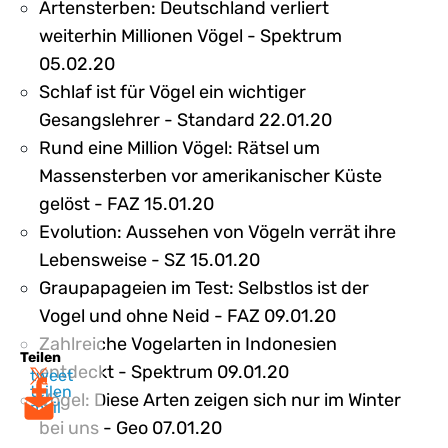
Artensterben: Deutschland verliert
weiterhin Millionen Vögel - Spektrum
05.02.20
Schlaf ist für Vögel ein wichtiger
Gesangslehrer - Standard 22.01.20
Rund eine Million Vögel: Rätsel um
Massensterben vor amerikanischer Küste
gelöst - FAZ 15.01.20
Evolution: Aussehen von Vögeln verrät ihre
Lebensweise - SZ 15.01.20
Graupapageien im Test: Selbstlos ist der
Vogel und ohne Neid - FAZ 09.01.20
Zahlreiche Vogelarten in Indonesien
Teilen
entdeckt - Spektrum 09.01.20
tweet
teilen
Vögel: Diese Arten zeigen sich nur im Winter
mail
bei uns - Geo 07.01.20