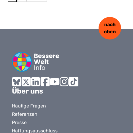
nach
oben
Bluesky
X
LinkedIn
Facebook
YouTube
Instagram
Tiktok
Über uns
Häufige Fragen
Referenzen
Presse
Haftungsausschluss