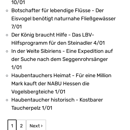
10/01
Botschafter für lebendige Flüsse - Der
Eisvogel benötigt naturnahe Fließgewässer
7/01
Der König braucht Hilfe - Das LBV-
Hilfsprogramm für den Steinadler 4/01
In der Weite Sibiriens - Eine Expedition auf
der Suche nach dem Seggenrohrsänger
1/01
Haubentauchers Heimat - Für eine Million
Mark kauft der NABU Hessen die
Vogelsbergteiche 1/01
Haubentaucher historisch - Kostbarer
Taucherpelz 1/01
Seitennummerierung
Aktuelle Seite
Page
Nächste Seite
1
2
Next ›