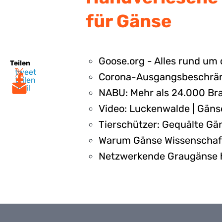
für Gänse
Goose.org - Alles rund um 
Teilen
tweet
Corona-Ausgangsbeschränk
teilen
mail
NABU: Mehr als 24.000 Bra
Video: Luckenwalde | Gäns
Tierschützer: Gequälte Gä
Warum Gänse Wissenschaftl
Netzwerkende Graugänse h