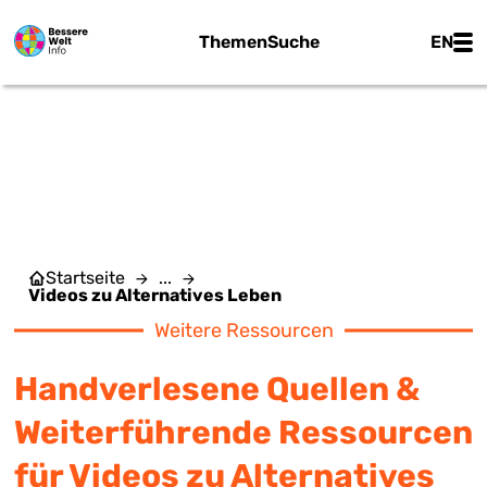
Zum Hauptinhalt springen
Main
Themen
Suche
EN
VIDEOS ZU ALTERNATIVES
LEBEN
Startseite
...
Videos zu Alternatives Leben
Weitere Ressourcen
Handverlesene Quellen &
Weiterführende Ressourcen
für Videos zu Alternatives