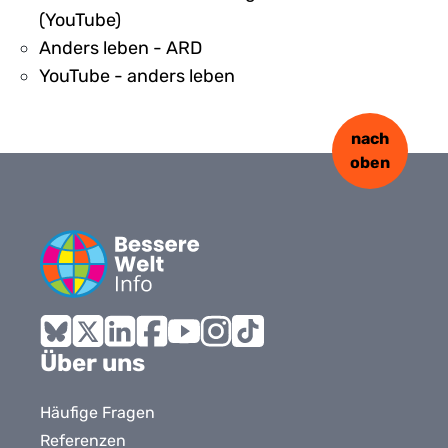
(YouTube)
Anders leben - ARD
YouTube - anders leben
nach
oben
Bluesky
X
LinkedIn
Facebook
YouTube
Instagram
Tiktok
Über uns
Häufige Fragen
Referenzen