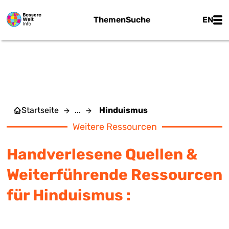
Zum Hauptinhalt springen
Main
Themen
Suche
EN
HINDUISMUS
Startseite
...
Hinduismus
Weitere Ressourcen
Handverlesene Quellen &
Weiterführende Ressourcen
für Hinduismus :