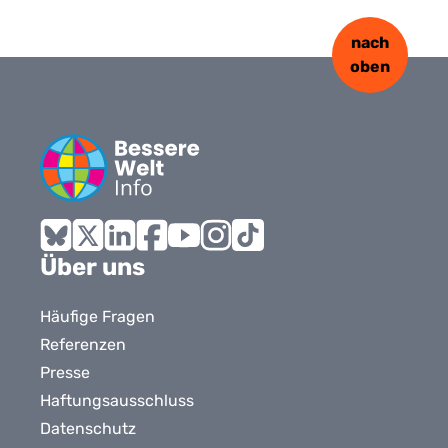
nach
oben
Bluesky
X
LinkedIn
Facebook
YouTube
Instagram
Tiktok
Über uns
Häufige Fragen
Referenzen
Presse
Haftungsausschluss
Datenschutz