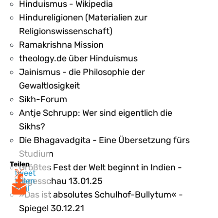
Hinduismus - Wikipedia
Hindureligionen (Materialien zur
Religionswissenschaft)
Ramakrishna Mission
theology.de über Hinduismus
Jainismus - die Philosophie der
Gewaltlosigkeit
Sikh-Forum
Antje Schrupp: Wer sind eigentlich die
Sikhs?
Die Bhagavadgita - Eine Übersetzung fürs
Studium
Teilen
Größtes Fest der Welt beginnt in Indien -
tweet
tagesschau 13.01.25
teilen
mail
»Das ist absolutes Schulhof-Bullytum« -
Spiegel 30.12.21