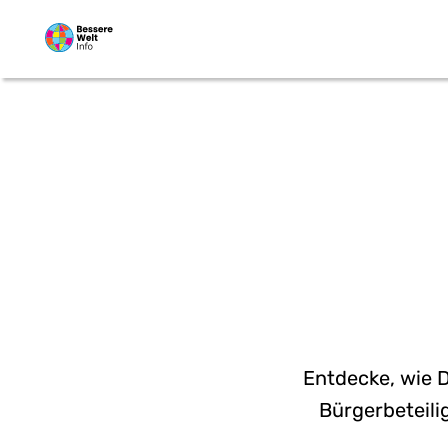
Zum Hauptinhalt springen
ZI
Entdecke, wie D
Bürgerbeteili