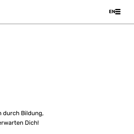
Main nav
EN
AFT
h durch Bildung,
erwarten Dich!