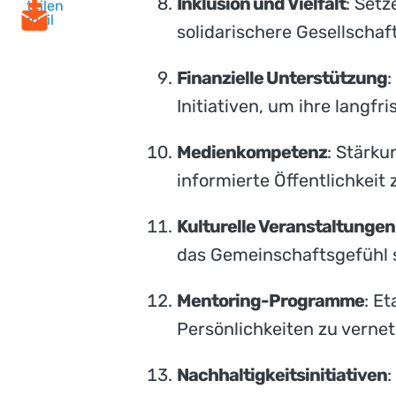
Inklusion und Vielfalt
: Setz
teilen
mail
solidarischere Gesellschaf
Finanzielle Unterstützung
:
Initiativen, um ihre langfr
Medienkompetenz
: Stärk
informierte Öffentlichkeit 
Kulturelle Veranstaltungen
das Gemeinschaftsgefühl 
Mentoring-Programme
: E
Persönlichkeiten zu verne
Nachhaltigkeitsinitiativen
: