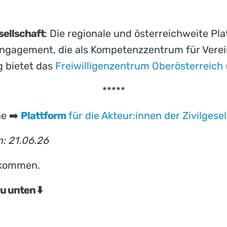
sellschaft
: Die regionale und österreichweite Plat
Engagement, die als Kompetenzzentrum für Verein
 bietet das
Freiwilligenzentrum
Oberösterreich
*****
ne ➡️
Plattform
für die Akteur:innen der Zivilgesel
m: 21.06.26
lkommen.
u unten ⬇️