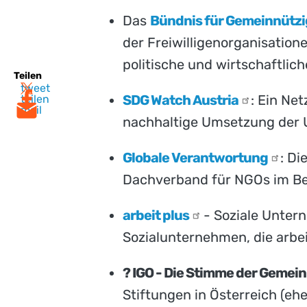
Das
Bündnis für
Gemeinnützi
der Freiwilligenorganisation
politische und wirtschaftlic
Teilen
tweet
SDG Watch
Austria
: Ein Ne
teilen
mail
nachhaltige Umsetzung der U
Globale
Verantwortung
: Di
Dachverband für NGOs im Be
arbeit
plus
- Soziale Untern
Sozialunternehmen, die arbe
? IGO - Die Stimme der Gemei
Stiftungen in Österreich (eh