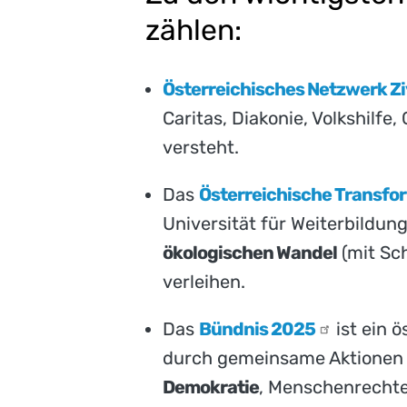
zählen:
Österreichisches Netzwerk
Zi
Caritas, Diakonie, Volkshilfe
versteht.
Das
Österreichische
Transfo
Universität für Weiterbildun
ökologischen Wandel
(mit Sc
verleihen.
Das
Bündnis
2025
ist ein 
durch gemeinsame Aktionen w
Demokratie
, Menschenrechten