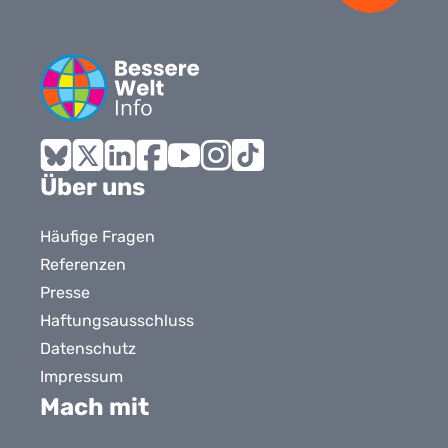
Bluesky
X
LinkedIn
Facebook
YouTube
Instagram
Tiktok
Über uns
Häufige Fragen
Referenzen
Presse
Haftungsausschluss
Datenschutz
Impressum
Mach mit