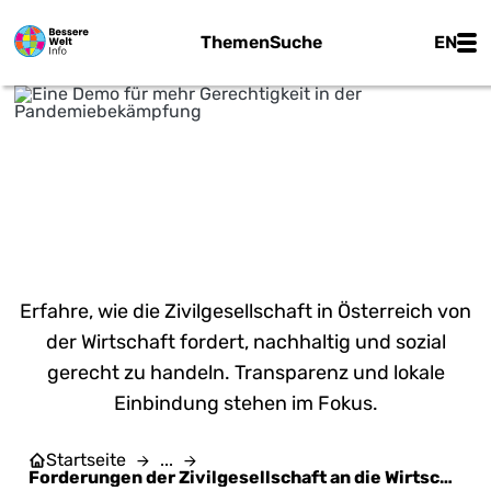
Zum Hauptinhalt springen
Main
Themen
Suche
EN
Flickr | Rasande Tyskar - CC BY-NC 2.0
FORDERUNGEN DER
ZIVILGESELLSCHAFT AN DIE
WIRTSCHAFT
Erfahre, wie die Zivilgesellschaft in Österreich von
der Wirtschaft fordert, nachhaltig und sozial
gerecht zu handeln. Transparenz und lokale
Einbindung stehen im Fokus.
Startseite
...
Forderungen der Zivilgesellschaft an die Wirtschaft