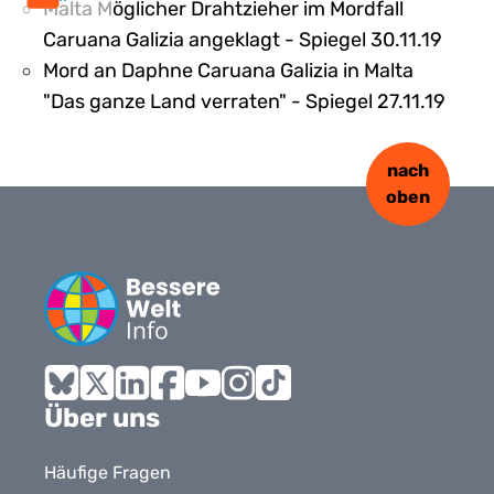
Malta Möglicher Drahtzieher im Mordfall
Caruana Galizia angeklagt - Spiegel 30.11.19
Mord an Daphne Caruana Galizia in Malta
"Das ganze Land verraten" - Spiegel 27.11.19
nach
oben
Bluesky
X
LinkedIn
Facebook
YouTube
Instagram
Tiktok
Über uns
Häufige Fragen