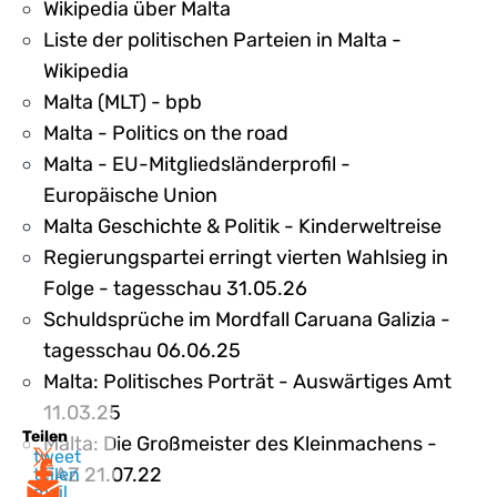
Wikipedia über Malta
Liste der politischen Parteien in Malta -
Wikipedia
Malta (MLT) - bpb
Malta - Politics on the road
Malta - EU-Mitgliedsländerprofil -
Europäische Union
Malta Geschichte & Politik - Kinderweltreise
Regierungspartei erringt vierten Wahlsieg in
Folge - tagesschau 31.05.26
Schuldsprüche im Mordfall Caruana Galizia -
tagesschau 06.06.25
Malta: Politisches Porträt - Auswärtiges Amt
11.03.25
Teilen
Malta: Die Großmeister des Kleinmachens -
tweet
FAZ 21.07.22
teilen
mail