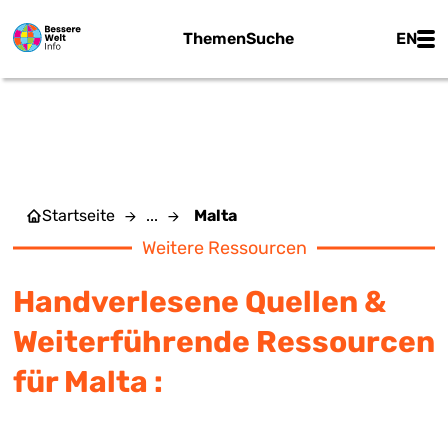
Zum Hauptinhalt springen
Main
Themen
Suche
EN
MALTA
Startseite
...
Malta
Weitere Ressourcen
Handverlesene Quellen &
Weiterführende Ressourcen
für Malta :