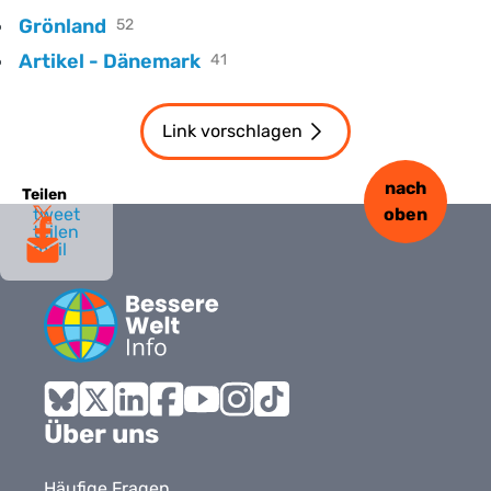
Grönland
52
Artikel - Dänemark
41
Link vorschlagen
nach
Teilen
tweet
oben
teilen
mail
Bluesky
X
LinkedIn
Facebook
YouTube
Instagram
Tiktok
Über uns
Häufige Fragen