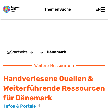
Zum Hauptinhalt springen
Main
Themen
Suche
EN
DÄNEMARK
Startseite
...
Dänemark
Weitere Ressourcen
Handverlesene Quellen &
Weiterführende Ressourcen
für Dänemark
Infos & Portale
4