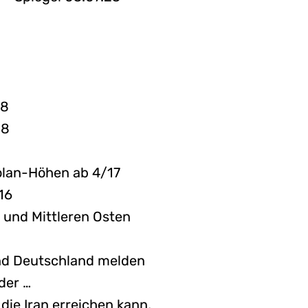
18
18
Golan-Höhen ab 4/17
16
 und Mittleren Osten
 und Deutschland melden
der …
die Iran erreichen kann,