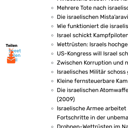
Mehrere Tote nach israeli
Die israelischen Mista'ara
Wie funktioniert die israe
Israel schickt Kampfpilote
Wettrüsten: Israels hoch
Teilen
tweet
US-Kongress will Israel sc
teilen
mail
Zwischen Korruption und n
Israelisches Militär scho
Kleine fernsteuerbare Kamp
Die israelischen Atomwaffe
(2009)
Israelische Armee arbeitet
Fortschritte in der unbem
Drohnen-Wettrüsten im Nahe