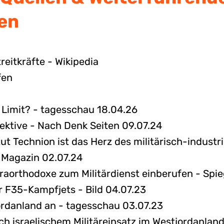
fen
reitkräfte - Wikipedia
fen
m Limit? - tagesschau 18.04.26
rektive - Nach Denk Seiten 09.07.24
itut Technion ist das Herz des militärisch-indust
 Magazin 02.07.24
raorthodoxe zum Militärdienst einberufen - Spie
r F35-Kampfjets - Bild 04.07.23
tjordanland an - tagesschau 03.07.23
h israelischem Militäreinsatz im Westjordanland