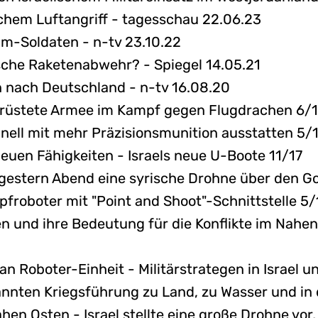
schem Luftangriff - tagesschau 22.06.23
vim-Soldaten - n-tv 23.10.22
lische Raketenabwehr? - Spiegel 14.05.21
n nach Deutschland - n-tv 16.08.20
gerüstete Armee im Kampf gegen Flugdrachen 6/
hnell mit mehr Präzisionsmunition ausstatten 5/
euen Fähigkeiten - Israels neue U-Boote 11/17
ss gestern Abend eine syrische Drohne über den 
froboter mit "Point and Shoot"-Schnittstelle 5/
n und ihre Bedeutung für die Konflikte im Nahen
 an Roboter-Einheit - Militärstrategen in Israel
annten Kriegsführung zu Land, zu Wasser und in 
n Osten - Israel stellte eine große Drohne vor, 