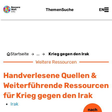
Zum Hauptinhalt springen
Main
Themen
Suche
EN
KRIEG GEGEN DEN IRAK
Startseite
...
Krieg gegen den Irak
Weitere Ressourcen
Handverlesene Quellen &
Weiterführende Ressourcen
für Krieg gegen den Irak
Irak
nach