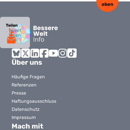
oben
Teilen
tweet
teilen
mail
Bluesky
X
LinkedIn
Facebook
YouTube
Instagram
Tiktok
Über uns
Häufige Fragen
Referenzen
Presse
Haftungsausschluss
Datenschutz
Impressum
Mach mit