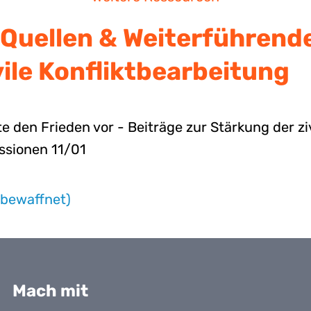
Quellen & Weiterführend
vile Konfliktbearbeitung
te den Frieden vor - Beiträge zur Stärkung der zi
ssionen 11/01
nbewaffnet)
Mach mit