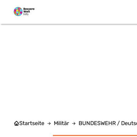
Zum Hauptinhalt springen
KON
Startseite
Militär
BUNDESWEHR / Deuts