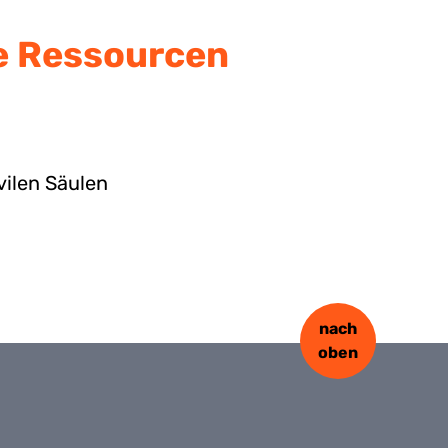
e Ressourcen
vilen Säulen
nach
oben