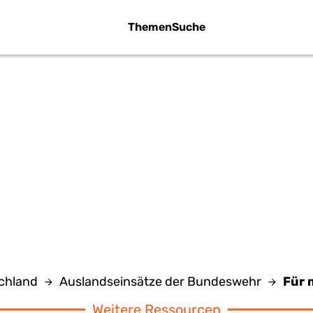
Themen
Suche
FÜR MEHR ZIVIL
FLIKTBEARBEI
chland
Auslandseinsätze der Bundeswehr
Für 
Weitere Ressourcen