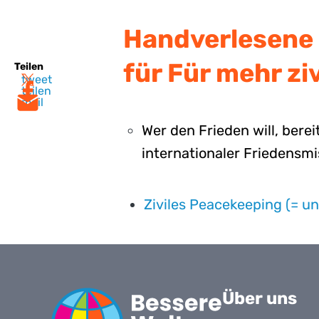
Handverlesene 
für Für mehr zi
Teilen
tweet
teilen
mail
Wer den Frieden will, berei
internationaler Friedensmi
Ziviles Peacekeeping (= u
Über uns