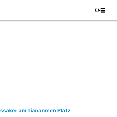
Main nav
EN
ssaker am Tiananmen Platz