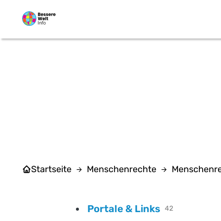
Zum Hauptinhalt springen
Startseite
Menschenrechte
Menschenre
Portale & Links
42