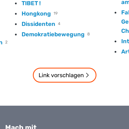
am
TIBET !
Falun
Hongkong
19
Ge
Dissidenten
4
Ch
Demokratiebewegung
8
In
n
2
Ar
Link vorschlagen
Mach mit