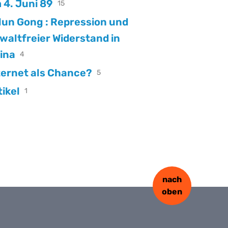
 4. Juni 89
15
 Gong : Repression und
waltfreier Widerstand in
ina
4
ternet als Chance?
5
tikel
1
nach
oben