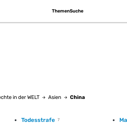
Themen
Suche
CHINA
chte in der WELT
Asien
China
Todesstrafe
Ma
7