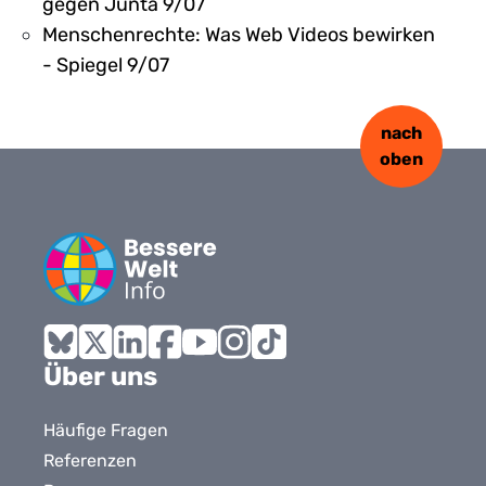
gegen Junta 9/07
Menschenrechte: Was Web Videos bewirken
- Spiegel 9/07
nach
oben
Bluesky
X
LinkedIn
Facebook
YouTube
Instagram
Tiktok
Über uns
Häufige Fragen
Referenzen