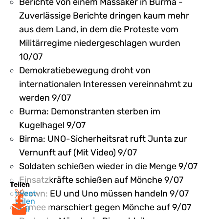
Berichte von einem Massaker in Burma -
Zuverlässige Berichte dringen kaum mehr
aus dem Land, in dem die Proteste vom
Militärregime niedergeschlagen wurden
10/07
Demokratiebewegung droht von
internationalen Interessen vereinnahmt zu
werden 9/07
Burma: Demonstranten sterben im
Kugelhagel 9/07
Birma: UNO-Sicherheitsrat ruft Junta zur
Vernunft auf (Mit Video) 9/07
Soldaten schießen wieder in die Menge 9/07
Einsatzkräfte schießen auf Mönche 9/07
Teilen
Brown: EU und Uno müssen handeln 9/07
tweet
teilen
Armee marschiert gegen Mönche auf 9/07
mail