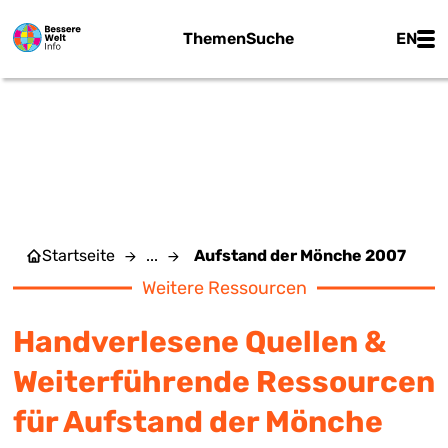
Zum Hauptinhalt springen
Main
Themen
Suche
EN
AUFSTAND DER MÖNCHE
2007
Startseite
...
Aufstand der Mönche 2007
Weitere Ressourcen
Handverlesene Quellen &
Weiterführende Ressourcen
für Aufstand der Mönche