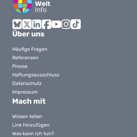
Bluesky
X
LinkedIn
Facebook
YouTube
Instagram
Tiktok
Über uns
Häufige Fragen
Referenzen
Presse
Haftungsausschluss
Datenschutz
Impressum
Mach mit
Wissen teilen
Link hinzufügen
Was kann ich tun?