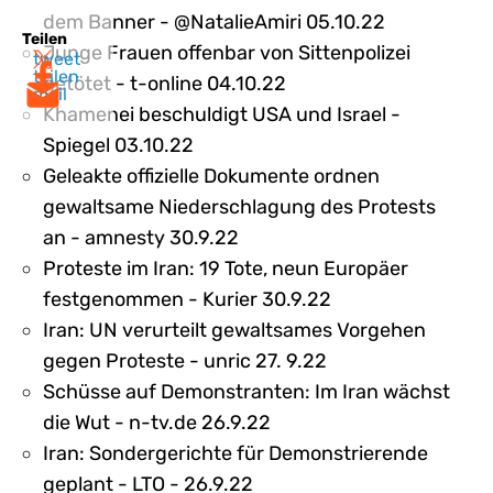
dem Banner - @NatalieAmiri 05.10.22
Teilen
Junge Frauen offenbar von Sittenpolizei
tweet
teilen
getötet - t-online 04.10.22
mail
Khamenei beschuldigt USA und Israel -
Spiegel 03.10.22
Geleakte offizielle Dokumente ordnen
gewaltsame Niederschlagung des Protests
an - amnesty 30.9.22
Proteste im Iran: 19 Tote, neun Europäer
festgenommen - Kurier 30.9.22
Iran: UN verurteilt gewaltsames Vorgehen
gegen Proteste - unric 27. 9.22
Schüsse auf Demonstranten: Im Iran wächst
die Wut - n-tv.de 26.9.22
Iran: Sondergerichte für Demonstrierende
geplant - LTO - 26.9.22