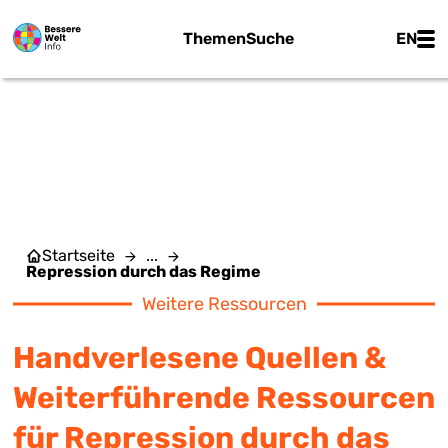
Zum Hauptinhalt springen
Main
Themen
Suche
EN
REPRESSION DURCH DAS
REGIME
Startseite
...
Repression durch das Regime
Weitere Ressourcen
Handverlesene Quellen &
Weiterführende Ressourcen
für Repression durch das