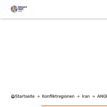
Zum Hauptinhalt springen
WA
Startseite
Konfliktregionen
Iran
ANGR