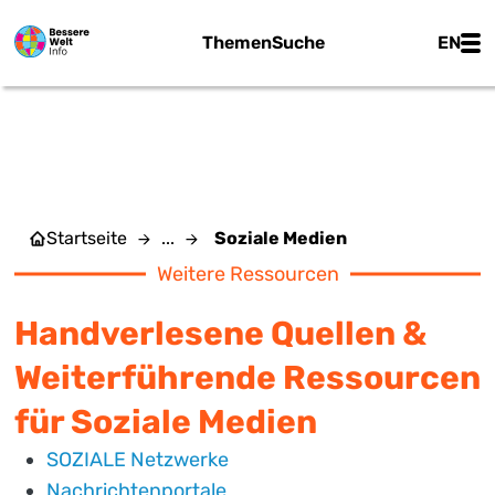
Zum Hauptinhalt springen
Main
Themen
Suche
EN
SOZIALE MEDIEN
Startseite
...
Soziale Medien
Weitere Ressourcen
Handverlesene Quellen &
Weiterführende Ressourcen
für Soziale Medien
SOZIALE Netzwerke
Nachrichtenportale