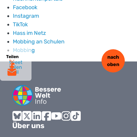
Facebook
Instagram
TikTok
Hass im Netz
Mobbing an Schulen
Mobbing
Teilen
nach
tweet
oben
teilen
mail
Bluesky
X
LinkedIn
Facebook
YouTube
Instagram
Tiktok
Über uns