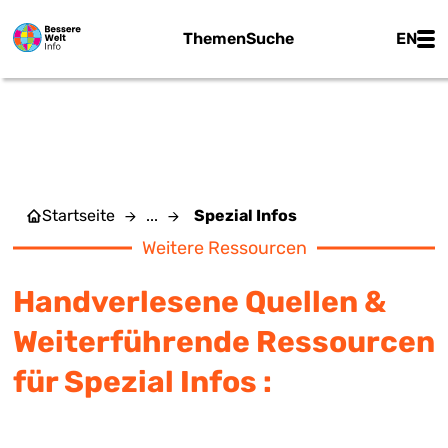
Zum Hauptinhalt springen
Main
Themen
Suche
EN
SPEZIAL INFOS
Startseite
...
Spezial Infos
Weitere Ressourcen
Handverlesene Quellen &
Weiterführende Ressourcen
für Spezial Infos :