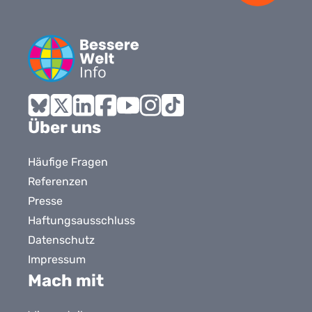
Bluesky
X
LinkedIn
Facebook
YouTube
Instagram
Tiktok
Über uns
Häufige Fragen
Referenzen
Presse
Haftungsausschluss
Datenschutz
Impressum
Mach mit