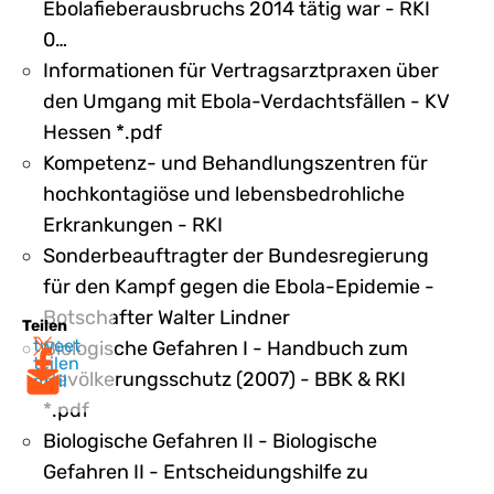
Ebolafieberausbruchs 2014 tätig war - RKI
0…
Informationen für Vertragsarztpraxen über
den Umgang mit Ebola-Verdachtsfällen - KV
Hessen *.pdf
Kompetenz- und Behandlungszentren für
hochkontagiöse und lebensbedrohliche
Erkrankungen - RKI
Sonderbeauftragter der Bundesregierung
für den Kampf gegen die Ebola-Epidemie -
Botschafter Walter Lindner
Teilen
tweet
Biologische Gefahren I - Handbuch zum
teilen
Bevölkerungsschutz (2007) - BBK & RKI
mail
*.pdf
Biologische Gefahren II - Biologische
Gefahren II - Entscheidungshilfe zu