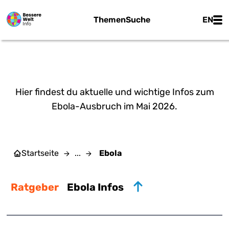
Zum Hauptinhalt springen
Main
Themen
Suche
EN
EBOLA
Hier findest du aktuelle und wichtige Infos zum
Ebola-Ausbruch im Mai 2026.
Startseite
...
Ebola
Ratgeber
Ebola Infos