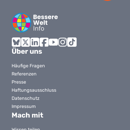
Bluesky
X
LinkedIn
Facebook
YouTube
Instagram
Tiktok
Über uns
Häufige Fragen
Referenzen
Presse
Haftungsausschluss
Datenschutz
Impressum
Mach mit
Wissen teilen