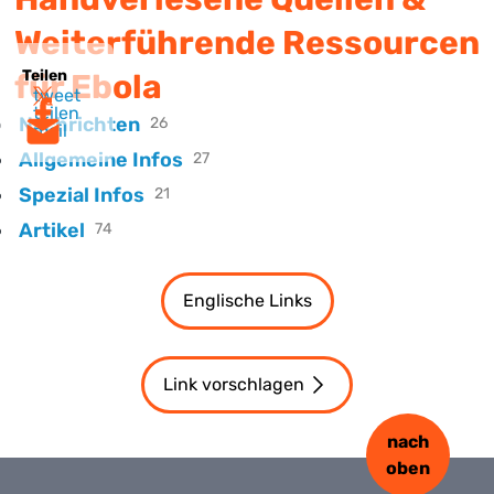
Weiterführende Ressourcen
Teilen
für Ebola
tweet
teilen
Nachrichten
26
mail
Allgemeine Infos
27
Spezial Infos
21
Artikel
74
Englische Links
Link vorschlagen
nach
oben