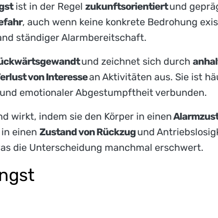
gst
ist in der Regel
zukunftsorientiert
und gepräg
efahr
, auch wenn keine konkrete Bedrohung existi
nd ständiger Alarmbereitschaft.
ückwärtsgewandt
und zeichnet sich durch
anhal
erlust von Interesse
an Aktivitäten aus. Sie ist h
re und emotionaler Abgestumpftheit verbunden.
nd wirkt, indem sie den Körper in einen
Alarmzus
in einen
Zustand von Rückzug
und Antriebslosig
as die Unterscheidung manchmal erschwert.
ngst