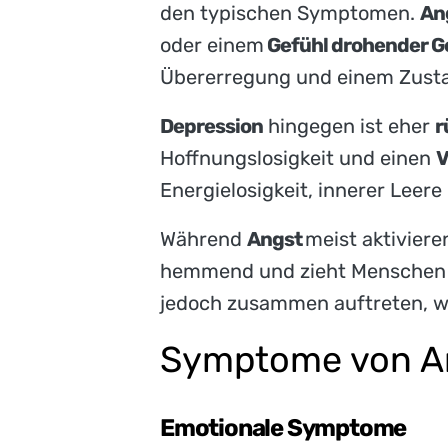
den typischen Symptomen.
An
oder einem
Gefühl drohender G
Übererregung und einem Zusta
Depression
hingegen ist eher
r
Hoffnungslosigkeit und einen
V
Energielosigkeit, innerer Lee
Während
Angst
meist aktiviere
hemmend und zieht Menschen 
jedoch zusammen auftreten, w
Symptome von A
Emotionale Symptome