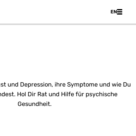
Main nav
EN
ANGST &
PRESSION
ngst und Depression, ihre Symptome und wie Du
dest. Hol Dir Rat und Hilfe für psychische
Gesundheit.