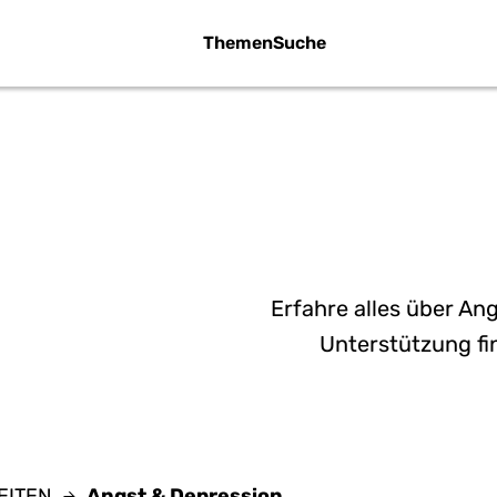
Themen
Suche
DE
Geralt - Pixabay
Erfahre alles über A
Unterstützung fin
EITEN
Angst & Depression