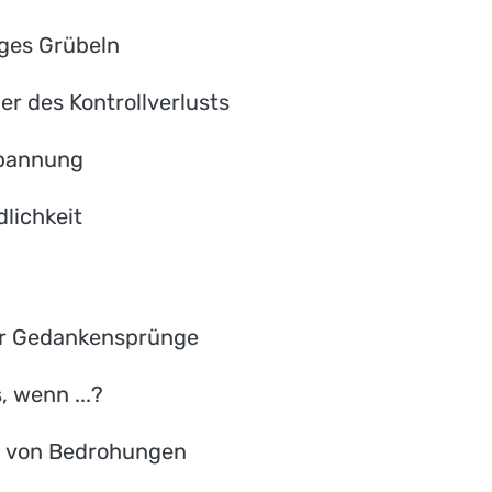
iges Grübeln
r des Kontrollverlusts
spannung
lichkeit
er Gedankensprünge
 wenn ...?
 von Bedrohungen