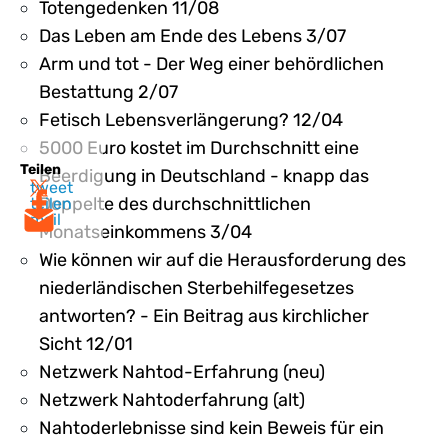
Totengedenken 11/08
Das Leben am Ende des Lebens 3/07
Arm und tot - Der Weg einer behördlichen
Bestattung 2/07
Fetisch Lebensverlängerung? 12/04
5000 Euro kostet im Durchschnitt eine
Teilen
Beerdigung in Deutschland - knapp das
tweet
Doppelte des durchschnittlichen
teilen
mail
Monatseinkommens 3/04
Wie können wir auf die Herausforderung des
niederländischen Sterbehilfegesetzes
antworten? - Ein Beitrag aus kirchlicher
Sicht 12/01
Netzwerk Nahtod-Erfahrung (neu)
Netzwerk Nahtoderfahrung (alt)
Nahtoderlebnisse sind kein Beweis für ein