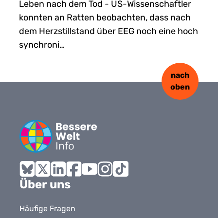
Leben nach dem Tod - US-Wissenschaftler
konnten an Ratten beobachten, dass nach
dem Herzstillstand über EEG noch eine hoch
synchroni…
nach
oben
Bluesky
X
LinkedIn
Facebook
YouTube
Instagram
Tiktok
Über uns
Häufige Fragen