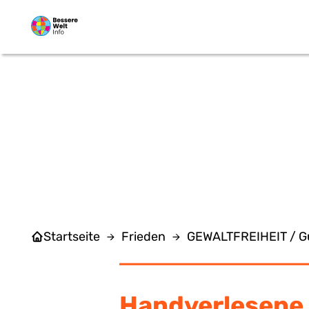
Zum Hauptinhalt springen
Startseite
Frieden
GEWALTFREIHEIT / Gü
Handverlesene 