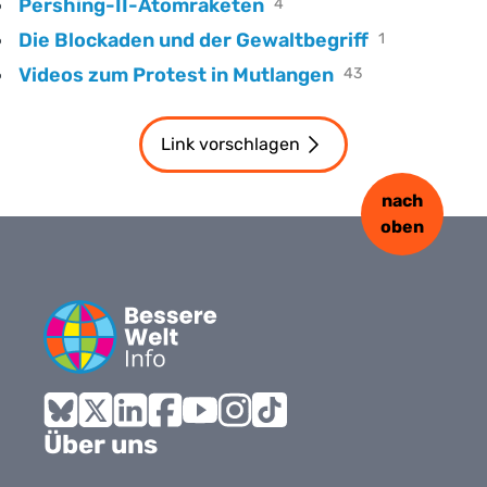
Pershing-II-Atomraketen
4
Die Blockaden und der Gewaltbegriff
1
Videos zum Protest in Mutlangen
43
Link vorschlagen
nach
oben
Bluesky
X
LinkedIn
Facebook
YouTube
Instagram
Tiktok
Über uns