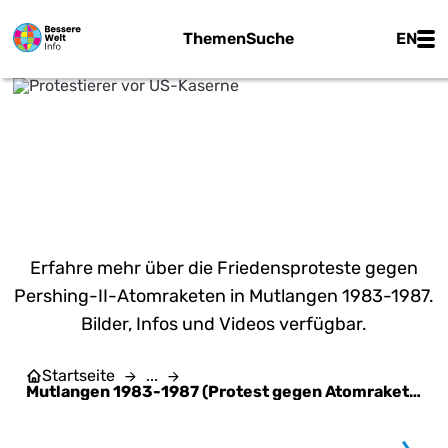
Zum Hauptinhalt springen
Main
Themen
Suche
EN
MUTLANGEN 1983-1987
(PROTEST GEGEN
ATOMRAKETEN)
Erfahre mehr über die Friedensproteste gegen
Pershing-II-Atomraketen in Mutlangen 1983-1987.
Bilder, Infos und Videos verfügbar.
Startseite
...
Mutlangen 1983-1987 (Protest gegen Atomraketen)