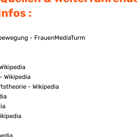
Infos :
nbewegung - FrauenMediaTurm
Wikipedia
- Wikipedia
tstheorie - Wikipedia
dia
ia
ikipedia
a
pedia