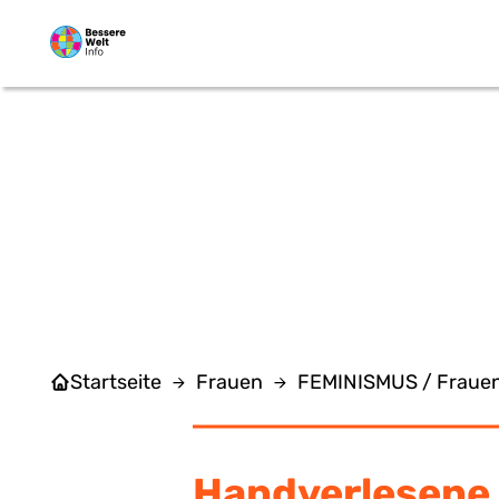
Zum Hauptinhalt springen
A
Startseite
Frauen
FEMINISMUS / Frau
Handverlesene 