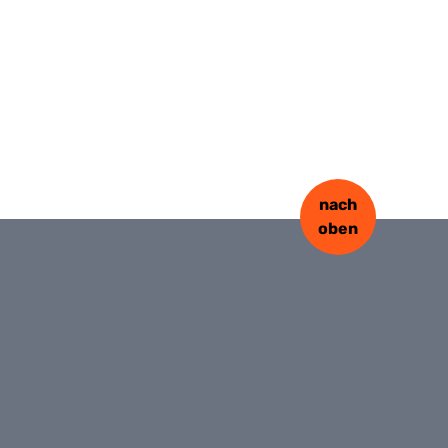
nach
oben