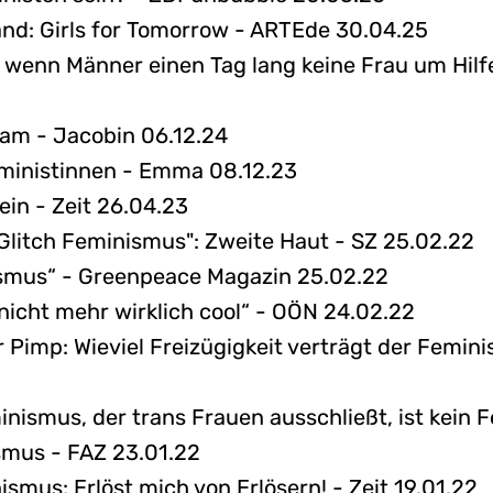
and: Girls for Tomorrow - ARTEde 30.04.25
, wenn Männer einen Tag lang keine Frau um Hilfe
cam - Jacobin 06.12.24
ministinnen - Emma 08.12.23
in - Zeit 26.04.23
"Glitch Feminismus": Zweite Haut - SZ 25.02.22
ismus“ - Greenpeace Magazin 25.02.22
 nicht mehr wirklich cool“ - OÖN 24.02.22
er Pimp: Wieviel Freizügigkeit verträgt der Femin
minismus, der trans Frauen ausschließt, ist kein 
smus - FAZ 23.01.22
smus: Erlöst mich von Erlösern! - Zeit 19.01.22