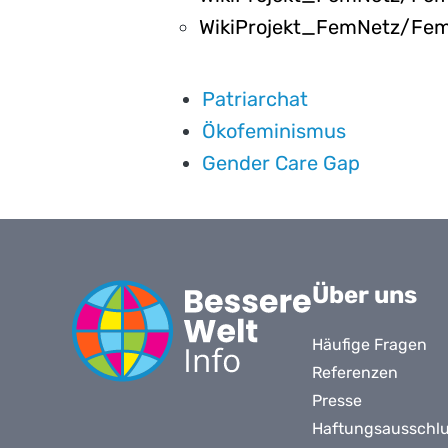
WikiProjekt_FemNetz/Fem
Patriarchat
Ökofeminismus
Gender Care Gap
Über uns
Häufige Fragen
Referenzen
Presse
Haftungsausschl