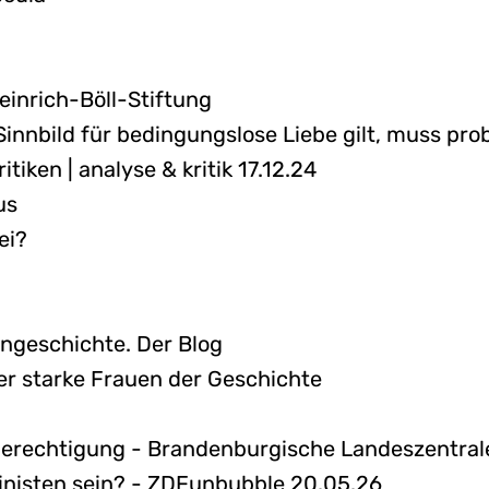
einrich-Böll-Stiftung
 Sinnbild für bedingungslose Liebe gilt, muss pr
tiken | analyse & kritik 17.12.24
us
ei?
engeschichte. Der Blog
er starke Frauen der Geschichte
rechtigung - Brandenburgische Landeszentrale 
inisten sein? - ZDFunbubble 20.05.26