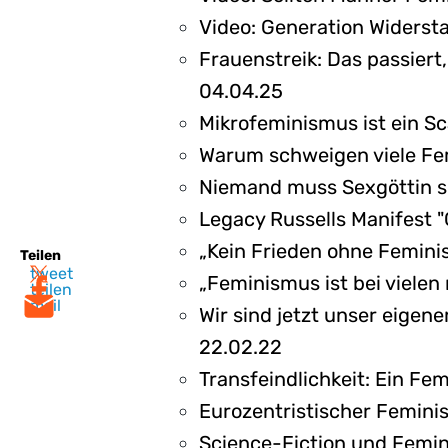
Video: Generation Widerst
Frauenstreik: Das passiert
04.04.25
Mikrofeminismus ist ein S
Warum schweigen viele Fe
Niemand muss Sexgöttin se
Legacy Russells Manifest 
„Kein Frieden ohne Femin
Teilen
tweet
„Feminismus ist bei vielen
teilen
mail
Wir sind jetzt unser eigen
22.02.22
Transfeindlichkeit: Ein Fe
Eurozentristischer Femini
Science-Fiction und Femini