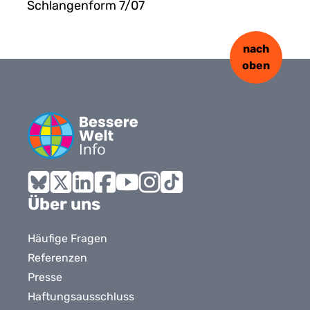
Schlangenform 7/07
nach
oben
Bluesky
X
LinkedIn
Facebook
YouTube
Instagram
Tiktok
Über uns
Häufige Fragen
Referenzen
Presse
Haftungsausschluss