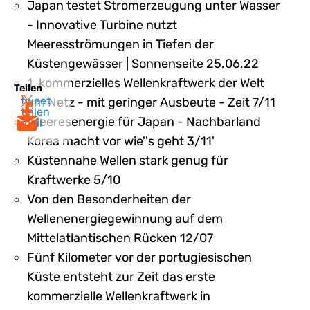
Japan testet Stromerzeugung unter Wasser
- Innovative Turbine nutzt
Meeresströmungen in Tiefen der
Küstengewässer | Sonnenseite 25.06.22
1. kommerzielles Wellenkraftwerk der Welt
Teilen
tweet
am Netz - mit geringer Ausbeute - Zeit 7/11
teilen
'Meeresenergie für Japan - Nachbarland
mail
Korea macht vor wie''s geht 3/11'
Küstennahe Wellen stark genug für
Kraftwerke 5/10
Von den Besonderheiten der
Wellenenergiegewinnung auf dem
Mittelatlantischen Rücken 12/07
Fünf Kilometer vor der portugiesischen
Küste entsteht zur Zeit das erste
kommerzielle Wellenkraftwerk in