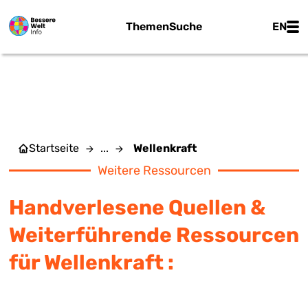
Zum Hauptinhalt springen
Main
Themen
Suche
EN
WELLENKRAFT
Startseite
...
Wellenkraft
Weitere Ressourcen
Handverlesene Quellen &
Weiterführende Ressourcen
für Wellenkraft :