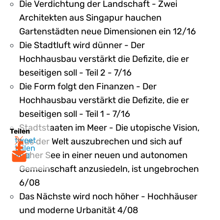
Die Verdichtung der Landschaft - Zwei
Architekten aus Singapur hauchen
Gartenstädten neue Dimensionen ein 12/16
Die Stadtluft wird dünner - Der
Hochhausbau verstärkt die Defizite, die er
beseitigen soll - Teil 2 - 7/16
Die Form folgt den Finanzen - Der
Hochhausbau verstärkt die Defizite, die er
beseitigen soll - Teil 1 - 7/16
Stadtstaaten im Meer - Die utopische Vision,
Teilen
tweet
aus der Welt auszubrechen und sich auf
teilen
hoher See in einer neuen und autonomen
mail
Gemeinschaft anzusiedeln, ist ungebrochen
6/08
Das Nächste wird noch höher - Hochhäuser
und moderne Urbanität 4/08