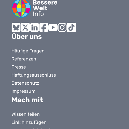
Bluesky
X
LinkedIn
Facebook
YouTube
Instagram
Tiktok
Über uns
Häufige Fragen
Referenzen
Presse
Haftungsausschluss
Datenschutz
Impressum
Mach mit
Wissen teilen
Link hinzufügen