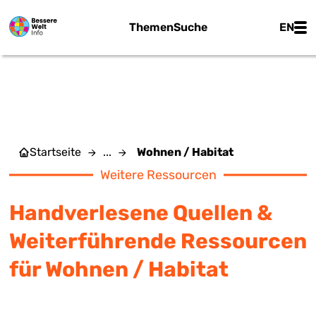
Zum Hauptinhalt springen
Main
Themen
Suche
EN
WOHNEN / HABITAT
Startseite
...
Wohnen / Habitat
Weitere Ressourcen
Handverlesene Quellen &
Weiterführende Ressourcen
für Wohnen / Habitat