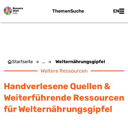
Zum Hauptinhalt springen
Main
Themen
Suche
EN
WELTERNÄHRUNGSGIPFEL
Startseite
...
Welternährungsgipfel
Weitere Ressourcen
Handverlesene Quellen &
Weiterführende Ressourcen
für Welternährungsgipfel