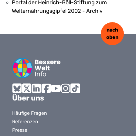
Portal der Heinrich-Böll-Stiftung zum
Welternährungsgipfel 2002 - Archiv
nach
oben
Bluesky
X
LinkedIn
Facebook
YouTube
Instagram
Tiktok
Über uns
Häufige Fragen
Referenzen
Presse