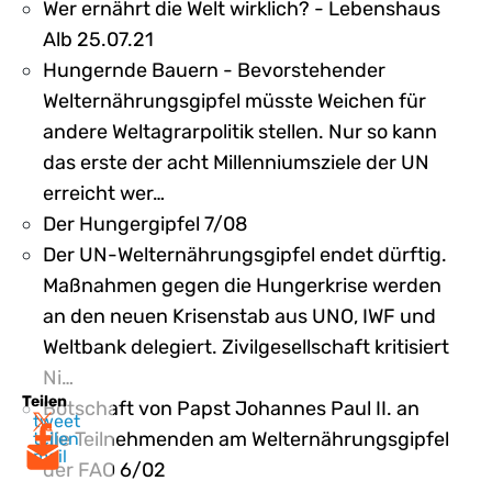
Wer ernährt die Welt wirklich? - Lebenshaus
Alb 25.07.21
Hungernde Bauern - Bevorstehender
Welternährungsgipfel müsste Weichen für
andere Weltagrarpolitik stellen. Nur so kann
das erste der acht Millenniumsziele der UN
erreicht wer…
Der Hungergipfel 7/08
Der UN-Welternährungsgipfel endet dürftig.
Maßnahmen gegen die Hungerkrise werden
an den neuen Krisenstab aus UNO, IWF und
Weltbank delegiert. Zivilgesellschaft kritisiert
Ni…
Teilen
Botschaft von Papst Johannes Paul II. an
tweet
die Teilnehmenden am Welternährungsgipfel
teilen
mail
der FAO 6/02