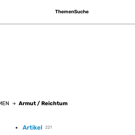
Themen
Suche
RMUT / REICHT
EMEN
Armut / Reichtum
Artikel
221