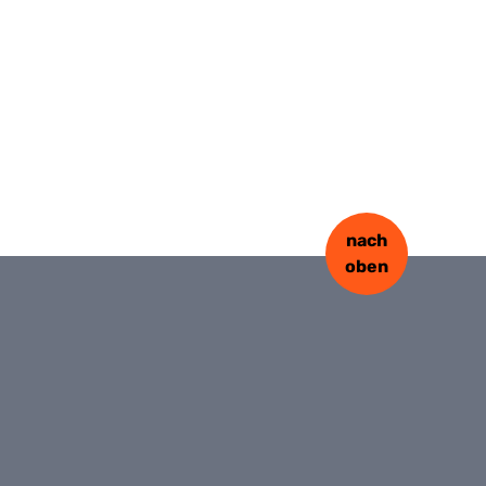
nach
oben