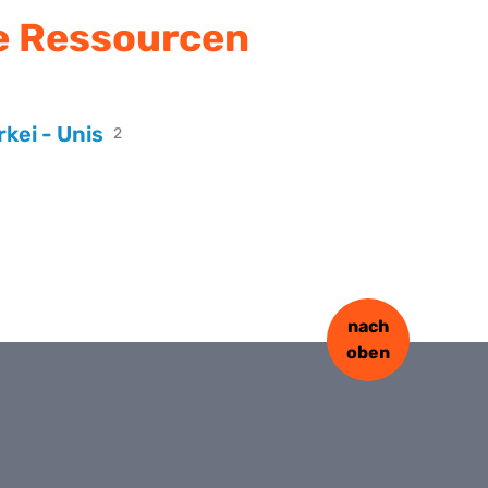
e Ressourcen
rkei - Unis
2
nach
oben