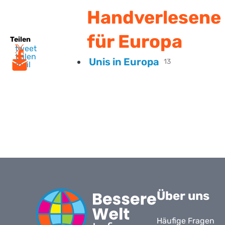
Handverlesene 
für Europa
Teilen
tweet
teilen
Unis in Europa
13
mail
Über uns
Häufige Fragen