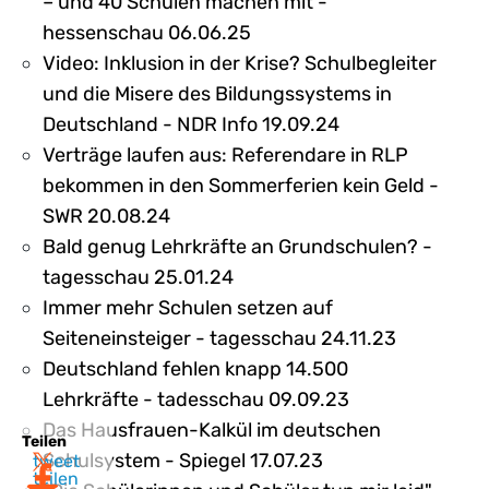
– und 40 Schulen machen mit -
hessenschau 06.06.25
Video: Inklusion in der Krise? Schulbegleiter
und die Misere des Bildungssystems in
Deutschland - NDR Info 19.09.24
Verträge laufen aus: Referendare in RLP
bekommen in den Sommerferien kein Geld -
SWR 20.08.24
Bald genug Lehrkräfte an Grundschulen? -
tagesschau 25.01.24
Immer mehr Schulen setzen auf
Seiteneinsteiger - tagesschau 24.11.23
Deutschland fehlen knapp 14.500
Lehrkräfte - tadesschau 09.09.23
Das Hausfrauen-Kalkül im deutschen
Teilen
Schulsystem - Spiegel 17.07.23
tweet
teilen