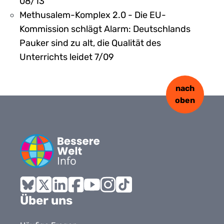
08/13
Methusalem-Komplex 2.0 - Die EU-
Kommission schlägt Alarm: Deutschlands
Pauker sind zu alt, die Qualität des
Unterrichts leidet 7/09
nach
oben
Bluesky
X
LinkedIn
Facebook
YouTube
Instagram
Tiktok
Über uns