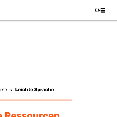
Main nav
EN
HE
rse
Leichte Sprache
e Ressourcen