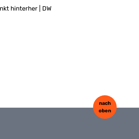
nkt hinterher | DW
nach
oben