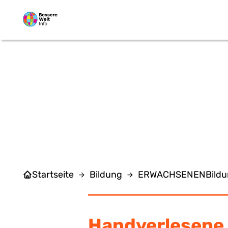
Zum Hauptinhalt springen
L
Startseite
Bildung
ERWACHSENENBildu
Handverlesene 