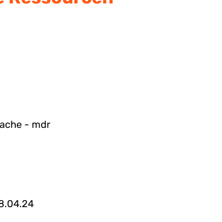
rache - mdr
8.04.24