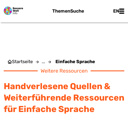
Zum Hauptinhalt springen
Main
Themen
Suche
EN
EINFACHE SPRACHE
Startseite
...
Einfache Sprache
Weitere Ressourcen
Handverlesene Quellen &
Weiterführende Ressourcen
für Einfache Sprache