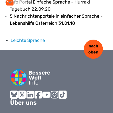
Info Portal Einfache Sprache - Hurraki
mail
Tagebuch 22.09.20
5 Nachrichtenportale in einfacher Sprache -
Lebenshilfe Österreich 31.01.18
Leichte Sprache
nach
oben
Bluesky
X
LinkedIn
Facebook
YouTube
Instagram
Tiktok
Über uns