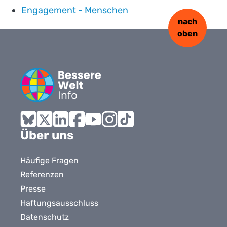
Engagement - Menschen
nach
oben
Bluesky
X
LinkedIn
Facebook
YouTube
Instagram
Tiktok
Über uns
Häufige Fragen
Referenzen
Presse
Haftungsausschluss
Datenschutz