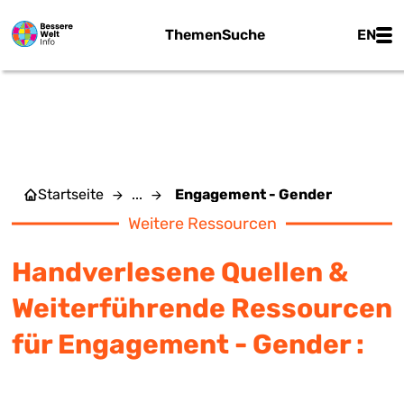
Zum Hauptinhalt springen
Main
Themen
Suche
EN
ENGAGEMENT - GENDER
Startseite
...
Engagement - Gender
Weitere Ressourcen
Handverlesene Quellen &
Weiterführende Ressourcen
für Engagement - Gender :