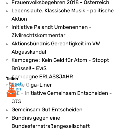
Frauenvolksbegehren 2018 - Österreich
Lebenslaute. Klassische Musik - politische
Aktion
Initiative Palandt Umbenennen -
Zivilrechtskommentar
Aktionsbündnis Gerechtigkeit im VW
Abgasskandal
Kampagne : Kein Geld für Atom - Stoppt
Brüssel! - EWS
Kampagne ERLASSJAHR
Teilen
tweet
Keine Giga-Liner
teilen
IGE - Initiative Gemeinsam Entscheiden -
mail
OTS
Gemeinsam Gut Entscheiden
Bündnis gegen eine
Bundesfernstraßengesellschaft