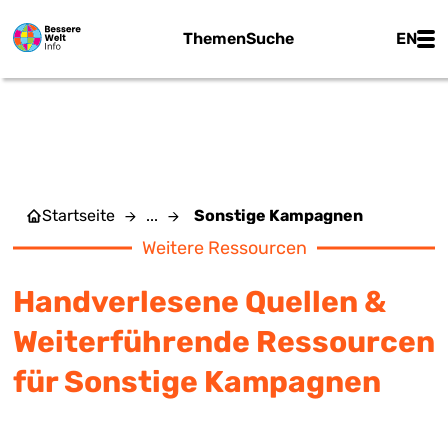
Zum Hauptinhalt springen
Main
Themen
Suche
EN
SONSTIGE KAMPAGNEN
Startseite
...
Sonstige Kampagnen
Weitere Ressourcen
Handverlesene Quellen &
Weiterführende Ressourcen
für Sonstige Kampagnen