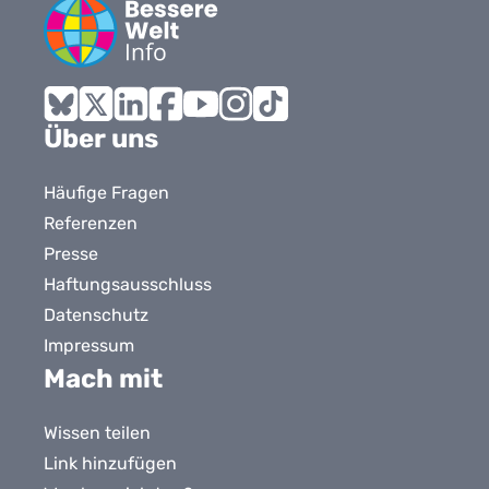
Bluesky
X
LinkedIn
Facebook
YouTube
Instagram
Tiktok
Über uns
Häufige Fragen
Referenzen
Presse
Haftungsausschluss
Datenschutz
Impressum
Mach mit
Wissen teilen
Link hinzufügen