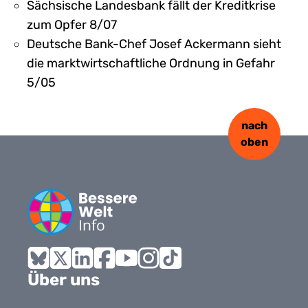
Sächsische Landesbank fällt der Kreditkrise
zum Opfer 8/07
Deutsche Bank-Chef Josef Ackermann sieht
die marktwirtschaftliche Ordnung in Gefahr
5/05
nach
oben
Bluesky
X
LinkedIn
Facebook
YouTube
Instagram
Tiktok
Über uns