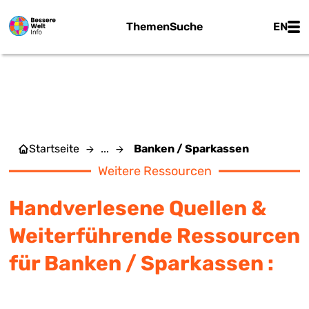
Zum Hauptinhalt springen
Main
Themen
Suche
EN
BANKEN / SPARKASSEN
Startseite
...
Banken / Sparkassen
Weitere Ressourcen
Handverlesene Quellen &
Weiterführende Ressourcen
für Banken / Sparkassen :