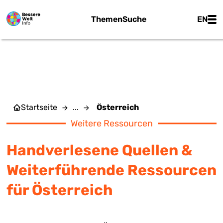
Zum Hauptinhalt springen
Main
Themen
Suche
EN
ÖSTERREICH
Startseite
...
Österreich
Weitere Ressourcen
Handverlesene Quellen &
Weiterführende Ressourcen
für Österreich