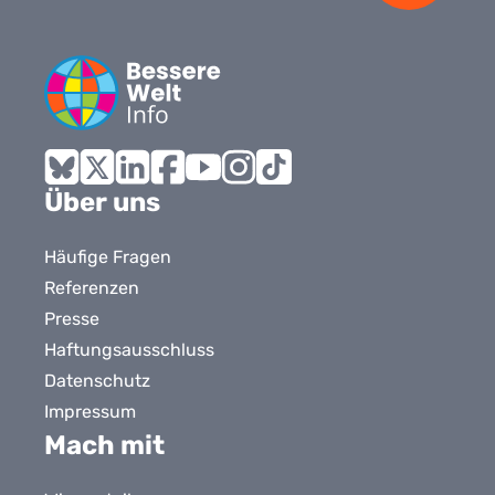
Bluesky
X
LinkedIn
Facebook
YouTube
Instagram
Tiktok
Über uns
Häufige Fragen
Referenzen
Presse
Haftungsausschluss
Datenschutz
Impressum
Mach mit