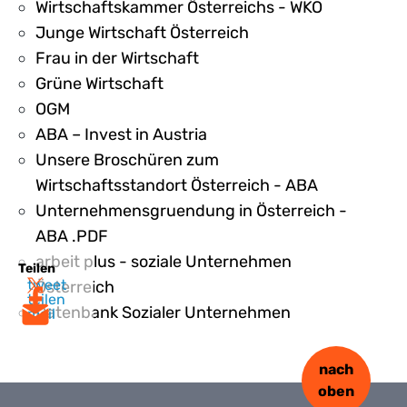
Wirtschaftskammer Österreichs - WKO
Junge Wirtschaft Österreich
Frau in der Wirtschaft
Grüne Wirtschaft
OGM
ABA – Invest in Austria
Unsere Broschüren zum
Wirtschaftsstandort Österreich - ABA
Unternehmensgruendung in Österreich -
ABA .PDF
arbeit plus - soziale Unternehmen
Teilen
tweet
Österreich
teilen
Datenbank Sozialer Unternehmen
mail
nach
oben