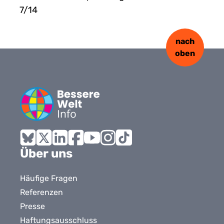
7/14
nach
oben
Bluesky
X
LinkedIn
Facebook
YouTube
Instagram
Tiktok
Über uns
Häufige Fragen
Referenzen
Presse
Haftungsausschluss