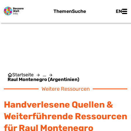
Zum Hauptinhalt springen
Main
Themen
Suche
EN
RAUL MONTENEGRO
(ARGENTINIEN)
Startseite
...
Raul Montenegro (Argentinien)
Weitere Ressourcen
Handverlesene Quellen &
Weiterführende Ressourcen
für Raul Montenegro