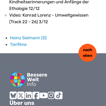
Kindheitserinnerungen und Anfänge der
Ethologie 12/12
Video: Konrad Lorenz - Umweltgewissen
(Track 22 - 26) 3/12
Heinz Sielmann (D)
Tierfilme
nach
oben
Bluesky
X
LinkedIn
Facebook
YouTube
Instagram
Tiktok
Über uns