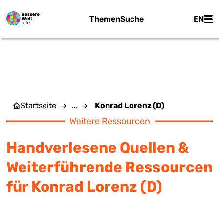
Zum Hauptinhalt springen
Main
Themen
Suche
EN
KONRAD LORENZ (D)
Startseite
...
Konrad Lorenz (D)
Weitere Ressourcen
Handverlesene Quellen &
Weiterführende Ressourcen
für Konrad Lorenz (D)