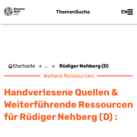
Zum Hauptinhalt springen
Main
Themen
Suche
EN
RÜDIGER NEHBERG (D)
Startseite
...
Rüdiger Nehberg (D)
Weitere Ressourcen
Handverlesene Quellen &
Weiterführende Ressourcen
für Rüdiger Nehberg (D) :