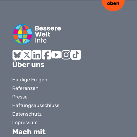
oben
Bluesky
X
LinkedIn
Facebook
YouTube
Instagram
Tiktok
Über uns
Häufige Fragen
Referenzen
Presse
Haftungsausschluss
Datenschutz
Impressum
Mach mit