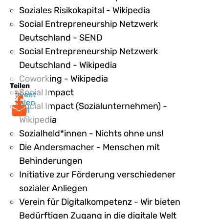
Soziales Risikokapital - Wikipedia
Social Entrepreneurship Netzwerk
Deutschland - SEND
Social Entrepreneurship Netzwerk
Deutschland - Wikipedia
Coworking - Wikipedia
Teilen
Social Impact
tweet
teilen
Social Impact (Sozialunternehmen) -
mail
Wikipedia
Sozialheld*innen - Nichts ohne uns!
Die Andersmacher - Menschen mit
Behinderungen
Initiative zur Förderung verschiedener
sozialer Anliegen
Verein für Digitalkompetenz - Wir bieten
Bedürftigen Zugang in die digitale Welt