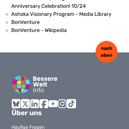
Anniversary Celebration! 10/24
Ashoka Visionary Program - Media Library
BonVenture
BonVenture - Wikipedia
nach
oben
Bluesky
X
LinkedIn
Facebook
YouTube
Instagram
Tiktok
Über uns
Häufige Fragen