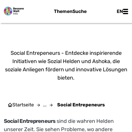
Zum Hauptinhalt springen
Main
Themen
Suche
EN
SOCIAL ENTREPENEURS
Social Entrepeneurs - Entdecke inspirierende
Initiativen wie Sozial Helden und Ashoka, die
soziale Anliegen fördern und innovative Lösungen
bieten.
Startseite
...
Social Entrepeneurs
Social Entrepreneurs
sind die wahren Helden
unserer Zeit. Sie sehen Probleme, wo andere